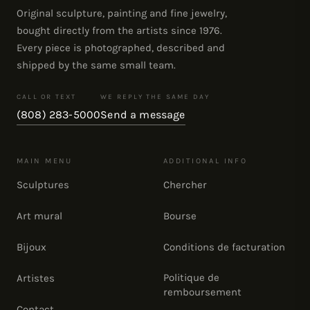
Original sculpture, painting and fine jewelry,
bought directly from the artists since 1976.
Every piece is photographed, described and
shipped by the same small team.
CALL OR TEXT
WE REPLY THE SAME DAY
(808) 283-5000
Send a message
MAIN MENU
ADDITIONAL INFO
Sculptures
Chercher
Art mural
Bourse
Bijoux
Conditions de facturation
Politique de
Artistes
remboursement
Contact