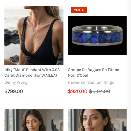
VENTE
14ky "Maui" Pendant With 0.03
Groupe De Bagues En Titane
Carat Diamond (for WAILEA)
Noir D'Opal
Denny Wong
Hawaiian Titanium Rings
$799.00
$920.00
$1,104.00