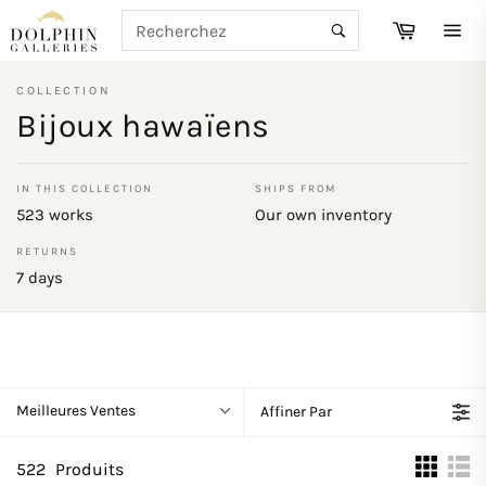
Passer
RECHERCHE
Panier
au
Recherche
Navi
contenu
COLLECTION
Bijoux hawaïens
IN THIS COLLECTION
SHIPS FROM
523 works
Our own inventory
RETURNS
7 days
Meilleures Ventes
Affiner Par
522
Produits