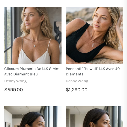
Clissure Plumeria De 14K 8 Mm
Pendentif "Hawaii" 14K Avec 40
Avec Diamant Bleu
Diamants
Denny Wong
Denny Wong
$599.00
$1,290.00