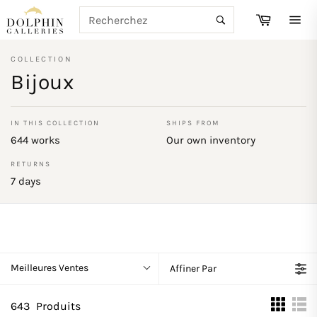
Passer
RECHERCHE
Panier
au
Recherche
Navi
contenu
COLLECTION
Bijoux
IN THIS COLLECTION
SHIPS FROM
644 works
Our own inventory
RETURNS
7 days
Meilleures Ventes
Affiner Par
643
Produits