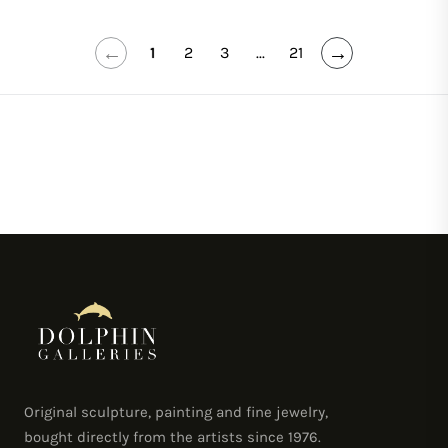
←
→
1
2
3
...
21
Original sculpture, painting and fine jewelry,
bought directly from the artists since 1976.