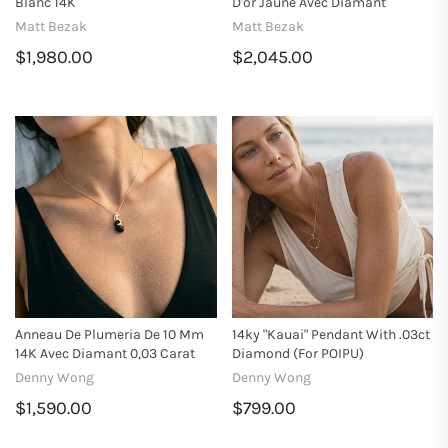
Blanc 14K
D'or Jaune Avec Diamant
Matt Bezak
Matt Bezak
$1,980.00
$2,045.00
Anneau De Plumeria De 10 Mm
14ky "Kauai" Pendant With .03ct
14K Avec Diamant 0,03 Carat
Diamond (for POIPU)
Denny Wong
Denny Wong
$1,590.00
$799.00