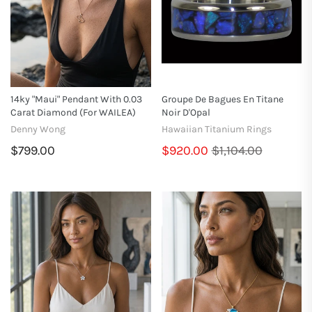
14ky "Maui" Pendant With 0.03
Groupe De Bagues En Titane
Carat Diamond (for WAILEA)
Noir D'Opal
Denny Wong
Hawaiian Titanium Rings
$799.00
$920.00
$1,104.00