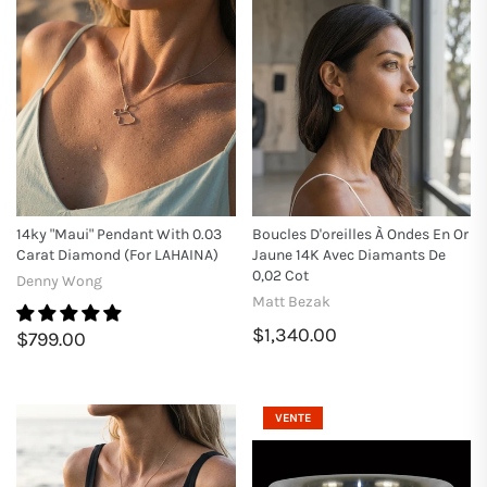
14ky "Maui" Pendant With 0.03
Boucles D'oreilles À Ondes En Or
Carat Diamond (for LAHAINA)
Jaune 14K Avec Diamants De
0,02 Cot
Denny Wong
Matt Bezak
$1,340.00
$799.00
VENTE