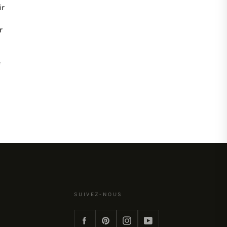
ir
r
e
SUIVEZ-NOUS
Facebook
Pinterest
Instagram
YouTube