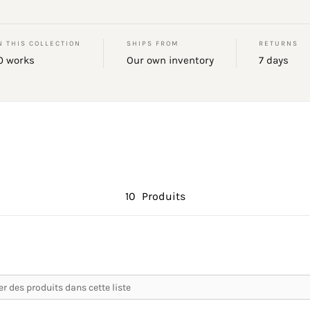
N THIS COLLECTION
SHIPS FROM
RETURNS
0 works
Our own inventory
7 days
10
Produits