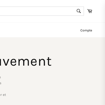
RECHERCHE
Panier
Recherche
Compte
uvement
e
s
r et