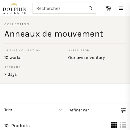
Passer
RECHERCHE
Panier
au
Recherche
Navi
contenu
COLLECTION
Anneaux de mouvement
IN THIS COLLECTION
SHIPS FROM
10 works
Our own inventory
RETURNS
7 days
Trier
Affiner Par
10
Produits