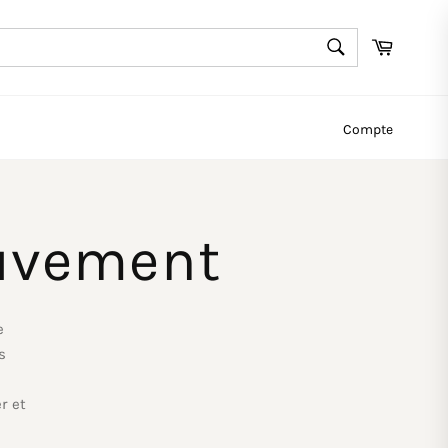
RECHERCHE
Panier
Recherche
Compte
uvement
e
s
r et