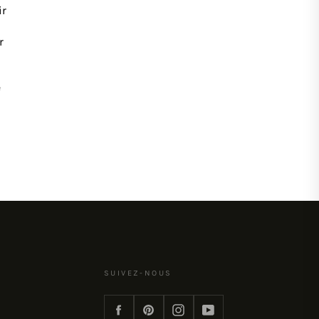
ir
r
e
SUIVEZ-NOUS
Facebook
Pinterest
Instagram
YouTube