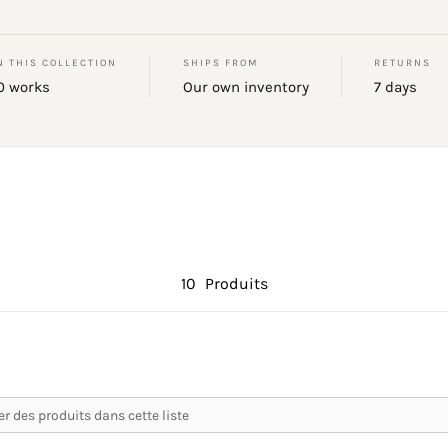
N THIS COLLECTION
SHIPS FROM
RETURNS
0 works
Our own inventory
7 days
10
Produits