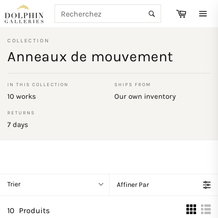
Passer
RECHERCHE
Panier
au
Recherche
Navi
contenu
COLLECTION
Anneaux de mouvement
IN THIS COLLECTION
SHIPS FROM
10 works
Our own inventory
RETURNS
7 days
Trier
Affiner Par
10
Produits