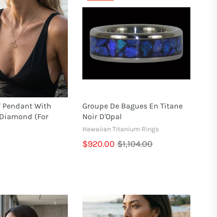
" Pendant With
Groupe De Bagues En Titane
 Diamond (for
Noir D'Opal
Hawaiian Titanium Rings
$920.00
$1,104.00