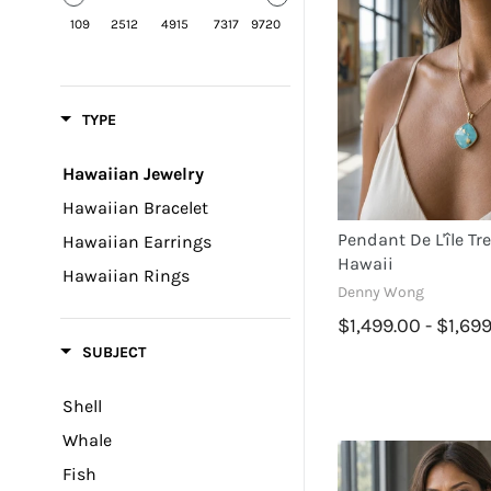
109
2512
4915
7317
9720
TYPE
Hawaiian Jewelry
Hawaiian Bracelet
Pendant De L'île Tr
Hawaiian Earrings
Hawaii
Hawaiian Rings
Denny Wong
$1,499.00 - $1,69
SUBJECT
Shell
Whale
Fish