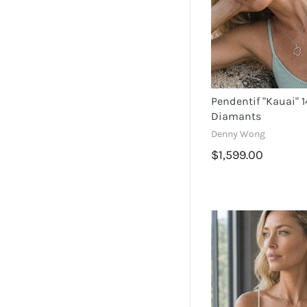
Star Fish
Hibiscus
Pendentif "kauai" 
Diamants
Denny Wong
$1,599.00