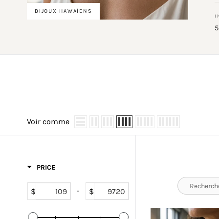
BIJOUX HAWAÏENS
I
5
Voir comme
PRICE
$
$
-