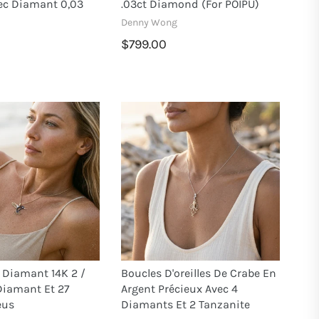
ec Diamant 0,03
.03ct Diamond (for POIPU)
Denny Wong
$799.00
 Diamant 14K 2 /
Boucles D'oreilles De Crabe En
Diamant Et 27
Argent Précieux Avec 4
eus
Diamants Et 2 Tanzanite