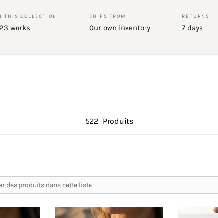
N THIS COLLECTION
SHIPS FROM
RETURNS
23 works
Our own inventory
7 days
522
Produits