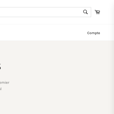
RECHERCHE
Panier
Recherche
Compte
s
remier
l
e