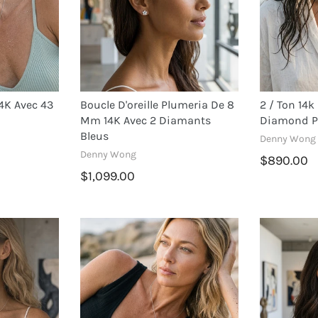
14K Avec 43
Boucle D'oreille Plumeria De 8
2 / Ton 14k
Mm 14K Avec 2 Diamants
Diamond P
Bleus
Denny Wong
Denny Wong
$890.00
$1,099.00