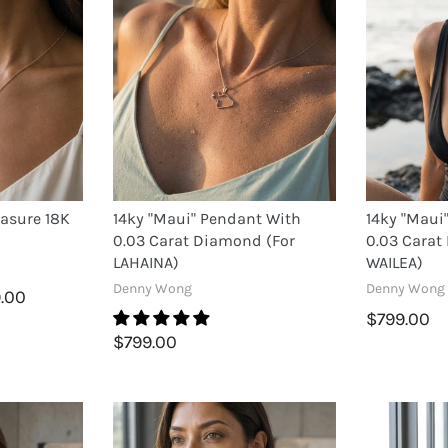
easure 18K
14ky "Maui" Pendant With
14ky "Maui
0.03 Carat Diamond (for
0.03 Carat
LAHAINA)
WAILEA)
Denny Wong
Denny Wong
9.00
$799.00
$799.00