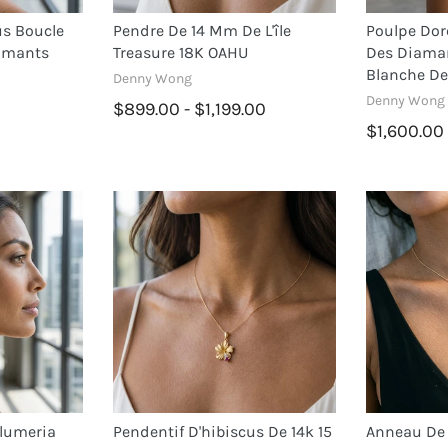
us Boucle
Pendre De 14 Mm De L'île
Poulpe Doré
iamants
Treasure 18K OAHU
Des Diama
Blanche D
Denny Wong
Denny Wong
$899.00 - $1,199.00
$1,600.00
Plumeria
Pendentif D'hibiscus De 14k 15
Anneau De 