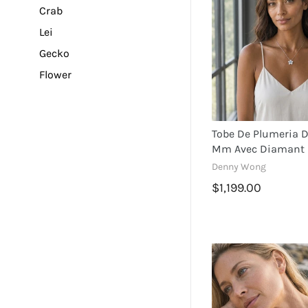
Crab
Lei
Gecko
Flower
Turtle
Dolphin
Tobe De Plumeria D
Mermaid
Mm Avec Diamant 
Plumeria
Denny Wong
Sea Star
$1,199.00
Sea Life
Dragonfly
Pineapple
Palm Tree
Sea Horse