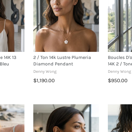
e 14K 13
2 / Ton 14k Lustre Plumeria
Boucles D'o
Bleu
Diamond Pendant
14K 2 / To
Denny Wong
Denny Wong
$1,190.00
$950.00