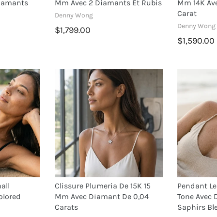
Diamants
Mm Avec 2 Diamants Et Rubis
Mm 14K Av
Carat
Denny Wong
Denny Wong
$1,799.00
$1,590.00
all
Clissure Plumeria De 15K 15
Pendant Le
olored
Mm Avec Diamant De 0,04
Tone Avec 
Carats
Saphirs Bl