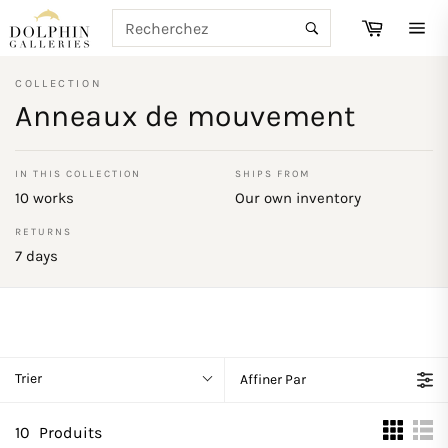
Passer
RECHERCHE
Panier
au
Recherche
Navi
contenu
COLLECTION
Anneaux de mouvement
IN THIS COLLECTION
SHIPS FROM
10 works
Our own inventory
RETURNS
7 days
Trier
Affiner Par
10
Produits